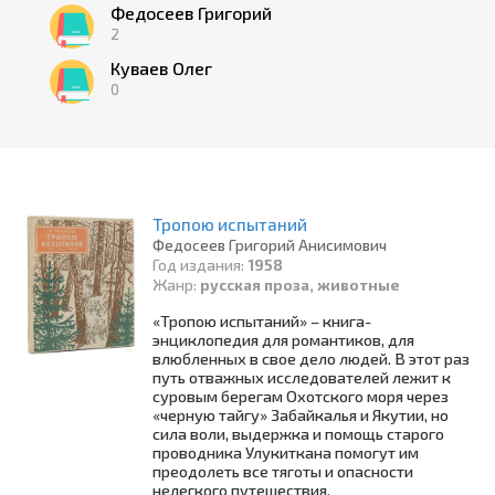
Федосеев Григорий
2
Куваев Олег
0
Тропою испытаний
Федосеев Григорий Анисимович
Год издания:
1958
Жанр:
русская проза, животные
«Тропою испытаний» – книга-
энциклопедия для романтиков, для
влюбленных в свое дело людей. В этот раз
путь отважных исследователей лежит к
суровым берегам Охотского моря через
«черную тайгу» Забайкалья и Якутии, но
сила воли, выдержка и помощь старого
проводника Улукиткана помогут им
преодолеть все тяготы и опасности
нелегкого путешествия.