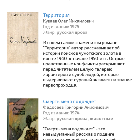
Территория
Куваев Олег Михайлович
Год издания:
1975
Жанр:
русская проза
В своём самом знаменитом романе
"Территория" автор рассказывает об
истории поисков чукотского золота в
конце 1940-х-начале 1950-х гг. Острые
нравственные конфликты раскрывают
перед читателем целую галерею
характеров и судеб людей, которые
выдерживают суровый экзамен на звание
первопроходца.
Смерть меня подождет
Федосеев Григорий Анисимович
Год издания:
1974
Жанр:
русская проза, животные
"Смерть меня подождет" - это
невыдуманный рассказ о подвиге
советских людей, исследователей